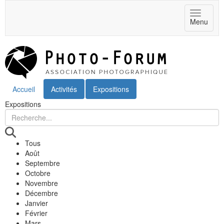
Toggle
Menu
navigat
Accueil
Activités
Expositions
Expositions
Tous
Août
Septembre
Octobre
Novembre
Décembre
Janvier
Février
Mars