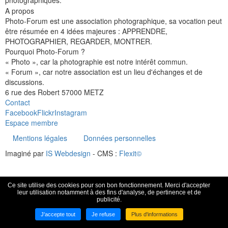
photographiques.
A propos
Photo-Forum est une association photographique, sa vocation peut
être résumée en 4 idées majeures : APPRENDRE,
PHOTOGRAPHIER, REGARDER, MONTRER.
Pourquoi Photo-Forum ?
« Photo », car la photographie est notre intérêt commun.
« Forum », car notre association est un lieu d'échanges et de
discussions.
6 rue des Robert 57000 METZ
Contact
Facebook
Flickr
Instagram
Espace membre
Mentions légales
Données personnelles
Imaginé par
IS Webdesign
- CMS :
Flexit©
Ce site utilise des cookies pour son bon fonctionnement. Merci d'accepter
leur utilisation notamment à des fins d'analyse, de pertinence et de
publicité.
J'accepte tout
Je refuse
Plus d'informations