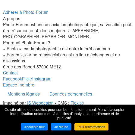
Adhérer à Photo-Forum
A propos
Photo-Forum est une association photographique, sa vocation peut
être résumée en 4 idées majeures : APPRENDRE,
PHOTOGRAPHIER, REGARDER, MONTRER.
Pourquoi Photo-Forum ?
« Photo », car la photographie est notre intérêt commun.
« Forum », car notre association est un lieu d'échanges et de
discussions.
6 rue des Robert 57000 METZ
Contact
Facebook
Flickr
Instagram
Espace membre
Mentions légales
Données personnelles
Imaginé par
IS Webdesign
- CMS :
Flexit©
Ce site utilise des cookies pour son bon fonctionnement. Merci d'accepter
leur utilisation notamment à des fins d'analyse, de pertinence et de
publicité.
J'accepte tout
Je refuse
Plus d'informations