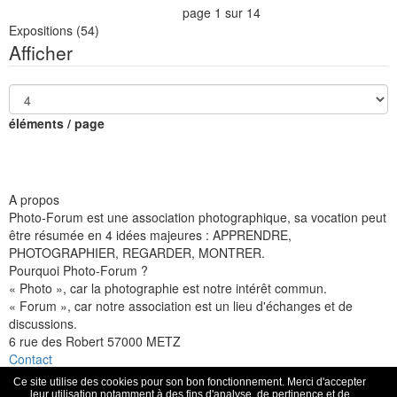
page 1 sur 14
Expositions
(54)
Afficher
éléments / page
A propos
Photo-Forum est une association photographique, sa vocation peut
être résumée en 4 idées majeures : APPRENDRE,
PHOTOGRAPHIER, REGARDER, MONTRER.
Pourquoi Photo-Forum ?
« Photo », car la photographie est notre intérêt commun.
« Forum », car notre association est un lieu d'échanges et de
discussions.
6 rue des Robert 57000 METZ
Contact
Facebook
Flickr
Instagram
Ce site utilise des cookies pour son bon fonctionnement. Merci d'accepter
Espace membre
leur utilisation notamment à des fins d'analyse, de pertinence et de