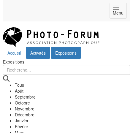
Toggle
Menu
navigat
Accueil
Activités
Expositions
Expositions
Tous
Août
Septembre
Octobre
Novembre
Décembre
Janvier
Février
Mars