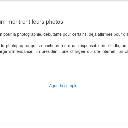
m montrent leurs photos
on pour la photographie, débutante pour certains, déjà affirmée pour d'
le photographe qui se cache derrière un responsable de studio, un t
argé d'intendance, un président, une chargée du site internet, un 
Partager sur Twitter
Partager sur Facebook
Partager sur Pinterest
Partager sur LinkedIn
Partager par email
Agenda complet