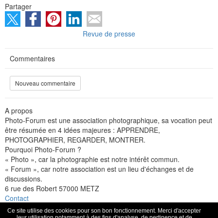
Partager
Revue de presse
Commentaires
Nouveau commentaire
A propos
Photo-Forum est une association photographique, sa vocation peut
être résumée en 4 idées majeures : APPRENDRE,
PHOTOGRAPHIER, REGARDER, MONTRER.
Pourquoi Photo-Forum ?
« Photo », car la photographie est notre intérêt commun.
« Forum », car notre association est un lieu d'échanges et de
discussions.
6 rue des Robert 57000 METZ
Contact
Facebook
Flickr
Instagram
Ce site utilise des cookies pour son bon fonctionnement. Merci d'accepter
Espace membre
leur utilisation notamment à des fins d'analyse, de pertinence et de