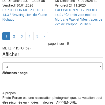
Du Dimanche 23.11.2025 au
Du Dimanche 14.09.2025 au
Vendredi 30.01.2026
Vendredi 21.11.2025
EXPOSITION METZ PHOTO
EXPOSITION METZ PHOTO
14.3 / "9% singulier" de Yoann
14.2 / "Chemin vers moi" de
Richaud
Morgane Wax et "Mes traces de
vie" de Philippe Boulben
1
2
3
4
5
›
page 1 sur 15
METZ PHOTO
(59)
Afficher
éléments / page
A propos
Photo-Forum est une association photographique, sa vocation peut
être résumée en 4 idées majeures : APPRENDRE,