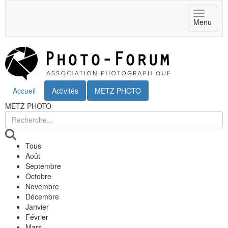
Toggle
Menu
navigat
Accueil
Activités
METZ PHOTO
METZ PHOTO
Tous
Août
Septembre
Octobre
Novembre
Décembre
Janvier
Février
Mars